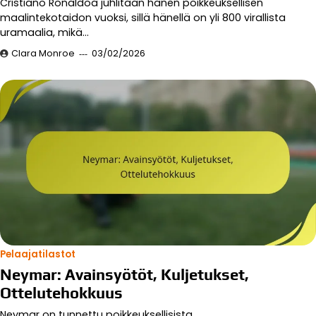
Cristiano Ronaldoa juhlitaan hänen poikkeuksellisen
maalintekotaidon vuoksi, sillä hänellä on yli 800 virallista
uramaalia, mikä…
Clara Monroe
03/02/2026
Pelaajatilastot
Neymar: Avainsyötöt, Kuljetukset,
Ottelutehokkuus
Neymar on tunnettu poikkeuksellisista