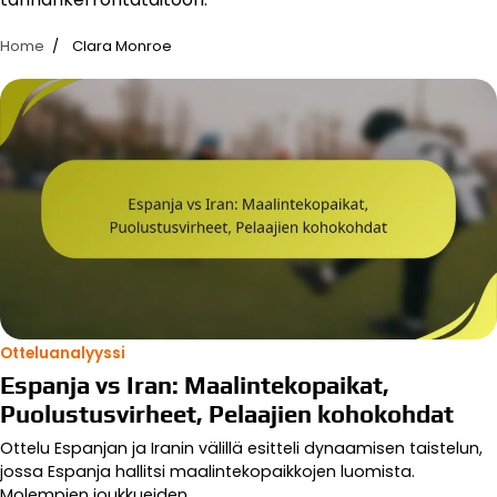
Home
Clara Monroe
Otteluanalyyssi
Espanja vs Iran: Maalintekopaikat,
Puolustusvirheet, Pelaajien kohokohdat
Ottelu Espanjan ja Iranin välillä esitteli dynaamisen taistelun,
jossa Espanja hallitsi maalintekopaikkojen luomista.
Molempien joukkueiden…