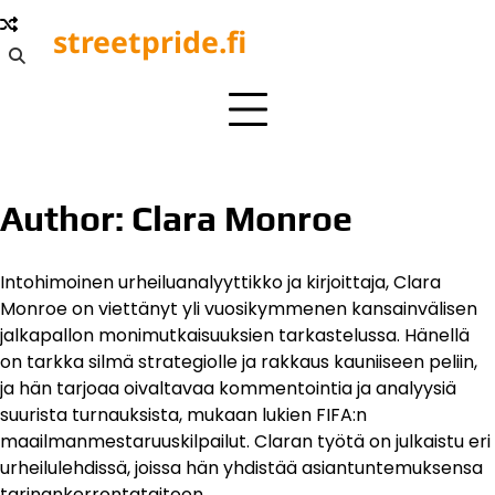
Skip
streetpride.fi
to
content
Author:
Clara Monroe
Intohimoinen urheiluanalyyttikko ja kirjoittaja, Clara
Monroe on viettänyt yli vuosikymmenen kansainvälisen
jalkapallon monimutkaisuuksien tarkastelussa. Hänellä
on tarkka silmä strategiolle ja rakkaus kauniiseen peliin,
ja hän tarjoaa oivaltavaa kommentointia ja analyysiä
suurista turnauksista, mukaan lukien FIFA:n
maailmanmestaruuskilpailut. Claran työtä on julkaistu eri
urheilulehdissä, joissa hän yhdistää asiantuntemuksensa
tarinankerrontataitoon.