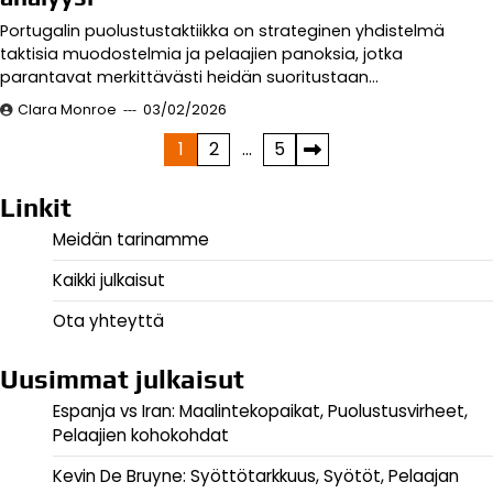
Portugalin puolustustaktiikka on strateginen yhdistelmä
taktisia muodostelmia ja pelaajien panoksia, jotka
parantavat merkittävästi heidän suoritustaan…
Clara Monroe
03/02/2026
Posts
1
2
…
5
pagination
Linkit
Meidän tarinamme
Kaikki julkaisut
Ota yhteyttä
Uusimmat julkaisut
Espanja vs Iran: Maalintekopaikat, Puolustusvirheet,
Pelaajien kohokohdat
Kevin De Bruyne: Syöttötarkkuus, Syötöt, Pelaajan