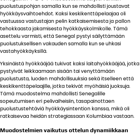
puolustuspohjan samalla kun se mahdollisti joustavat
hyökkäysvaihtoehdot. Kaksi keskikenttäpelaajaa oli
vastuussa vastustajan pelin katkaisemisesta ja pallon
tehokkaasta jakamisesta hyökkäyskolmikolle. Tämä
asettelu varmisti, että Senegal pystyi säilyttämään
puolustuksellisen vakauden samalla kun se uhkasi
vastahyökkäyksillä.
Yksinäistä hyökkääjää tukivat kaksi laitahyökkääjää, jotka
pystyivät leikkaamaan sisään tai venyttämään
puolustusta, luoden mahdollisuuksia sekä itselleen että
keskikenttäpelaajille, jotka tekivät myöhäisiä juoksuja.
Tämä muodostelma mahdollisti Senegalille
sopeutumisen eri pelivaiheisiin, tasapainottaen
puolustustehtäviä hyökkäysintention kanssa, mikä oli
ratkaisevaa heidän strategiassaan Kolumbiaa vastaan.
Muodostelmien vaikutus ottelun dynamiikkaan