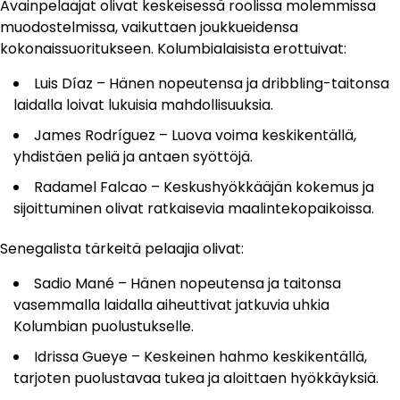
Avainpelaajat olivat keskeisessä roolissa molemmissa
muodostelmissa, vaikuttaen joukkueidensa
kokonaissuoritukseen. Kolumbialaisista erottuivat:
Luis Díaz – Hänen nopeutensa ja dribbling-taitonsa
laidalla loivat lukuisia mahdollisuuksia.
James Rodríguez – Luova voima keskikentällä,
yhdistäen peliä ja antaen syöttöjä.
Radamel Falcao – Keskushyökkääjän kokemus ja
sijoittuminen olivat ratkaisevia maalintekopaikoissa.
Senegalista tärkeitä pelaajia olivat:
Sadio Mané – Hänen nopeutensa ja taitonsa
vasemmalla laidalla aiheuttivat jatkuvia uhkia
Kolumbian puolustukselle.
Idrissa Gueye – Keskeinen hahmo keskikentällä,
tarjoten puolustavaa tukea ja aloittaen hyökkäyksiä.