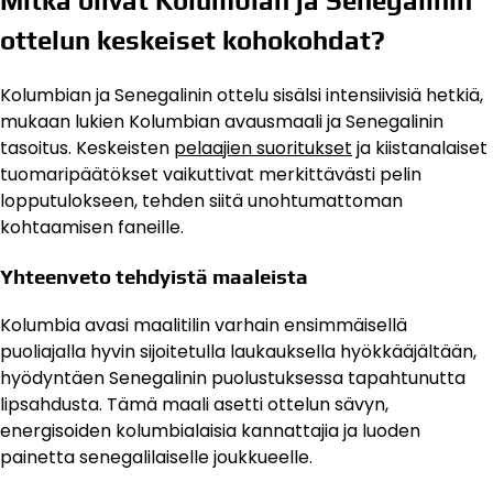
Mitkä olivat Kolumbian ja Senegalinin
ottelun keskeiset kohokohdat?
Kolumbian ja Senegalinin ottelu sisälsi intensiivisiä hetkiä,
mukaan lukien Kolumbian avausmaali ja Senegalinin
tasoitus. Keskeisten
pelaajien suoritukset
ja kiistanalaiset
tuomaripäätökset vaikuttivat merkittävästi pelin
lopputulokseen, tehden siitä unohtumattoman
kohtaamisen faneille.
Yhteenveto tehdyistä maaleista
Kolumbia avasi maalitilin varhain ensimmäisellä
puoliajalla hyvin sijoitetulla laukauksella hyökkääjältään,
hyödyntäen Senegalinin puolustuksessa tapahtunutta
lipsahdusta. Tämä maali asetti ottelun sävyn,
energisoiden kolumbialaisia kannattajia ja luoden
painetta senegalilaiselle joukkueelle.