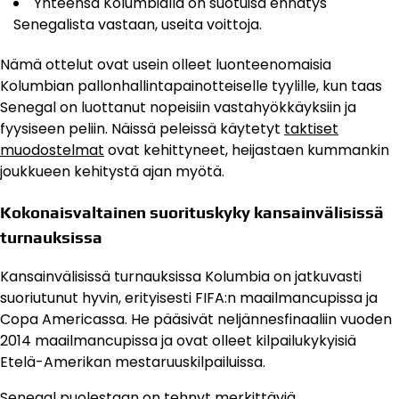
Yhteensä Kolumbialla on suotuisa ennätys
Senegalista vastaan, useita voittoja.
Nämä ottelut ovat usein olleet luonteenomaisia
Kolumbian pallonhallintapainotteiselle tyylille, kun taas
Senegal on luottanut nopeisiin vastahyökkäyksiin ja
fyysiseen peliin. Näissä peleissä käytetyt
taktiset
muodostelmat
ovat kehittyneet, heijastaen kummankin
joukkueen kehitystä ajan myötä.
Kokonaisvaltainen suorituskyky kansainvälisissä
turnauksissa
Kansainvälisissä turnauksissa Kolumbia on jatkuvasti
suoriutunut hyvin, erityisesti FIFA:n maailmancupissa ja
Copa Americassa. He pääsivät neljännesfinaaliin vuoden
2014 maailmancupissa ja ovat olleet kilpailukykyisiä
Etelä-Amerikan mestaruuskilpailuissa.
Senegal puolestaan on tehnyt merkittäviä