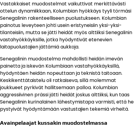
Vastakkaiset muodostelmat vaikuttivat merkittävästi
ottelun dynamiikkaan, Kolumbian hyökkäys tyyli törmäsi
Senegalinin rakenteelliseen puolustukseen. Kolumbian
painotus leveyteen johti usein eristyneisiin yksi-yksi-
tilanteisiin, mutta se jätti heidät myös alttiiksi Senegalinin
vastahyökkäyksille, jotka hyödyntivät etenevien
laitapuolustajien jättämiä aukkoja.
Senegalinin muodostelma mahdollisti heidän imevän
painetta ja iskevän Kolumbiaan vastahyökkäyksillä,
hyödyntäen heidän nopeuttaan ja teknistä taitoaan.
Keskikenttätaistelu oli ratkaiseva, sillä molemmat
joukkueet pyrkivät hallitsemaan palloa. Kolumbian
aggressiivinen prässi jätti heidät joskus alttiiksi, kun taas
Senegalinin kurinalainen lähestymistapa varmisti, että he
pystyivät hyödyntämään vastustajien tekemiä virheitä.
Avainpelaajat kussakin muodostelmassa