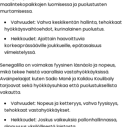
maalintekopaikkojen luomisessa ja puolustusten
murtamisessa.
Vahvuudet: Vahva keskikentän hallinta, tehokkaat
hyökkäysvaihtoehdot, kurinalainen puolustus.
Heikkoudet: Ajoittain haavoittuvia
korkeaprässääville joukkueille, epätasaisuus
viimeistelyssä.
Senegalilla on voimakas fyysinen läsnäolo ja nopeus,
mikä tekee heistä vaarallisia vastahyökkäyksissä.
Avainpelaajat kuten Sadio Mané ja Kalidou Koulibaly
tarjoavat sekä hyökkäysuhkaa että puolustuksellista
vakautta.
Vahvuudet: Nopeus ja ketteryys, vahva fyysisyys,
tehokkaat vastahyökkäykset.
Heikkoudet: Joskus vaikeuksia pallonhallinnassa,
riippuvuus yksilöllisestä loistosta.