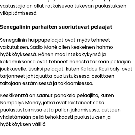
vastustajia on ollut ratkaisevaa tukevan puolustuksen
ylläpitämisessä.
Senegalinin parhaiten suoriutuvat pelaajat
Senegalinin huippupelaajat ovat myös tehneet
vaikutuksen, Sadio Mané ollen keskeinen hahmo
hyökkäyksessä. Hänen maalintekokykynsä ja
kokemuksensa ovat tehneet hänestä tärkeän pelaajan
joukkueelle. Lisäksi pelaajat, kuten Kalidou Koulibaly, ovat
tarjonneet johtajuutta puolustuksessa, osoittaen
taitojaan estämisessä ja taklaamisessa.
Keskikenttä on saanut panoksia pelaajilta, kuten
Nampalys Mendy, jotka ovat loistaneet sekä
puolustustoimissa että pallon jakamisessa, auttaen
yhdistämään peliä tehokkaasti puolustuksen ja
hyökkäyksen välillä.