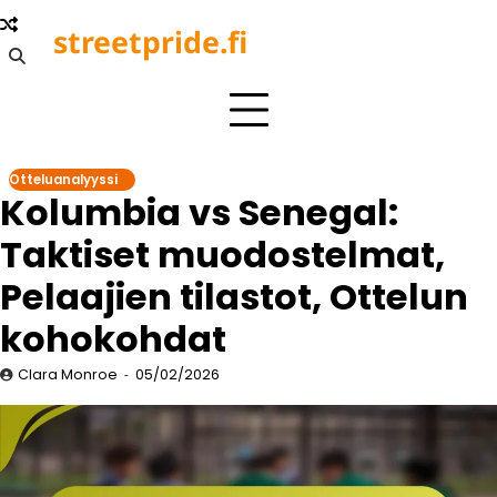
Skip
streetpride.fi
to
content
Otteluanalyyssi
Kolumbia vs Senegal:
Taktiset muodostelmat,
Pelaajien tilastot, Ottelun
kohokohdat
Clara Monroe
05/02/2026