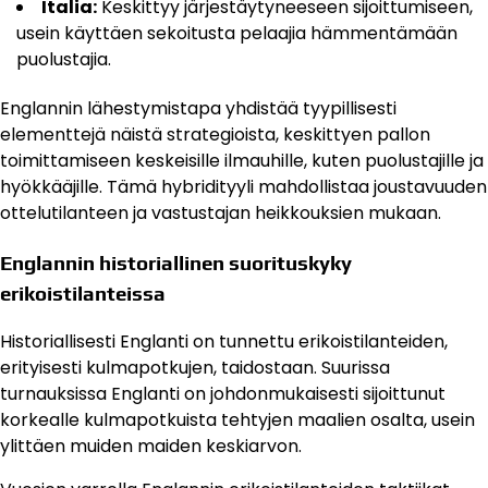
Italia:
Keskittyy järjestäytyneeseen sijoittumiseen,
usein käyttäen sekoitusta pelaajia hämmentämään
puolustajia.
Englannin lähestymistapa yhdistää tyypillisesti
elementtejä näistä strategioista, keskittyen pallon
toimittamiseen keskeisille ilmauhille, kuten puolustajille ja
hyökkääjille. Tämä hybridityyli mahdollistaa joustavuuden
ottelutilanteen ja vastustajan heikkouksien mukaan.
Englannin historiallinen suorituskyky
erikoistilanteissa
Historiallisesti Englanti on tunnettu erikoistilanteiden,
erityisesti kulmapotkujen, taidostaan. Suurissa
turnauksissa Englanti on johdonmukaisesti sijoittunut
korkealle kulmapotkuista tehtyjen maalien osalta, usein
ylittäen muiden maiden keskiarvon.