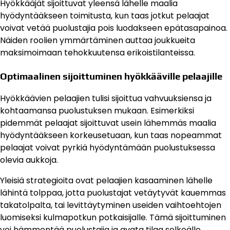
Hyökkääjät sijoittuvat yleensä lähelle maalia
hyödyntääkseen toimitusta, kun taas jotkut pelaajat
voivat vetää puolustajia pois luodakseen epätasapainoa.
Näiden roolien ymmärtäminen auttaa joukkueita
maksimoimaan tehokkuutensa erikoistilanteissa.
Optimaalinen sijoittuminen hyökkääville pelaajille
Hyökkäävien pelaajien tulisi sijoittua vahvuuksiensa ja
kohtaamansa puolustuksen mukaan. Esimerkiksi
pidemmät pelaajat sijoittuvat usein lähemmäs maalia
hyödyntääkseen korkeusetuaan, kun taas nopeammat
pelaajat voivat pyrkiä hyödyntämään puolustuksessa
olevia aukkoja.
Yleisiä strategioita ovat pelaajien kasaaminen lähelle
lähintä tolppaa, jotta puolustajat vetäytyvät kauemmas
takatolpalta, tai levittäytyminen useiden vaihtoehtojen
luomiseksi kulmapotkun potkaisijalle. Tämä sijoittuminen
voi hämmentää puolustajia ja avata tilaa selkeälle