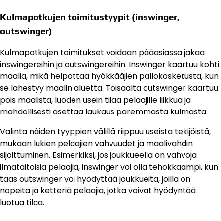
Kulmapotkujen toimitustyypit (inswinger,
outswinger)
Kulmapotkujen toimitukset voidaan pääasiassa jakaa
inswingereihin ja outswingereihin. Inswinger kaartuu kohti
maalia, mikä helpottaa hyökkääjien pallokosketusta, kun
se lähestyy maalin aluetta. Toisaalta outswinger kaartuu
pois maalista, luoden usein tilaa pelaajille liikkua ja
mahdollisesti asettaa laukaus paremmasta kulmasta.
Valinta näiden tyyppien välillä riippuu useista tekijöistä,
mukaan lukien pelaajien vahvuudet ja maalivahdin
sijoittuminen. Esimerkiksi, jos joukkueella on vahvoja
ilmataitoisia pelaajia, inswinger voi olla tehokkaampi, kun
taas outswinger voi hyödyttää joukkueita, joilla on
nopeita ja ketteriä pelaajia, jotka voivat hyödyntää
luotua tilaa.