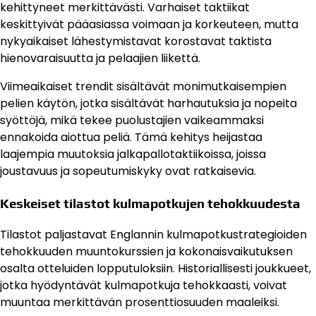
kehittyneet merkittävästi. Varhaiset taktiikat
keskittyivät pääasiassa voimaan ja korkeuteen, mutta
nykyaikaiset lähestymistavat korostavat taktista
hienovaraisuutta ja pelaajien liikettä.
Viimeaikaiset trendit sisältävät monimutkaisempien
pelien käytön, jotka sisältävät harhautuksia ja nopeita
syöttöjä, mikä tekee puolustajien vaikeammaksi
ennakoida aiottua peliä. Tämä kehitys heijastaa
laajempia muutoksia jalkapallotaktiikoissa, joissa
joustavuus ja sopeutumiskyky ovat ratkaisevia.
Keskeiset tilastot kulmapotkujen tehokkuudesta
Tilastot paljastavat Englannin kulmapotkustrategioiden
tehokkuuden muuntokurssien ja kokonaisvaikutuksen
osalta otteluiden lopputuloksiin. Historiallisesti joukkueet,
jotka hyödyntävät kulmapotkuja tehokkaasti, voivat
muuntaa merkittävän prosenttiosuuden maaleiksi.