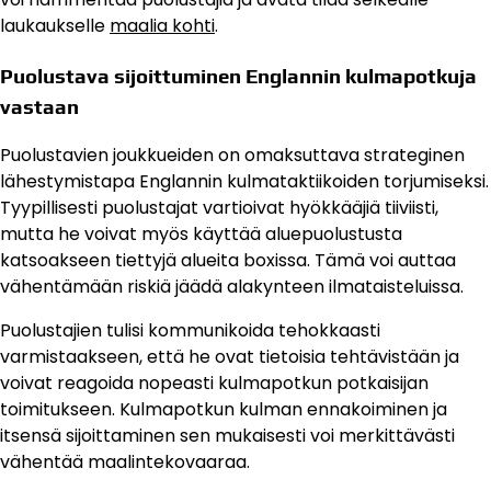
laukaukselle
maalia kohti
.
Puolustava sijoittuminen Englannin kulmapotkuja
vastaan
Puolustavien joukkueiden on omaksuttava strateginen
lähestymistapa Englannin kulmataktiikoiden torjumiseksi.
Tyypillisesti puolustajat vartioivat hyökkääjiä tiiviisti,
mutta he voivat myös käyttää aluepuolustusta
katsoakseen tiettyjä alueita boxissa. Tämä voi auttaa
vähentämään riskiä jäädä alakynteen ilmataisteluissa.
Puolustajien tulisi kommunikoida tehokkaasti
varmistaakseen, että he ovat tietoisia tehtävistään ja
voivat reagoida nopeasti kulmapotkun potkaisijan
toimitukseen. Kulmapotkun kulman ennakoiminen ja
itsensä sijoittaminen sen mukaisesti voi merkittävästi
vähentää maalintekovaaraa.