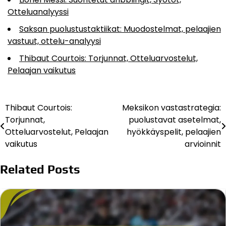
Otteluanalyyssi
Saksan puolustustaktiikat: Muodostelmat, pelaajien
vastuut, ottelu-analyysi
Thibaut Courtois: Torjunnat, Otteluarvostelut,
Pelaajan vaikutus
Thibaut Courtois:
Meksikon vastastrategia:
Post
Torjunnat,
puolustavat asetelmat,
navigation
Otteluarvostelut, Pelaajan
hyökkäyspelit, pelaajien
vaikutus
arvioinnit
Related Posts