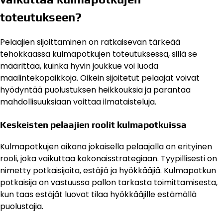
toteutukseen?
Pelaajien sijoittaminen on ratkaisevan tärkeää
tehokkaassa kulmapotkujen toteutuksessa, sillä se
määrittää, kuinka hyvin joukkue voi luoda
maalintekopaikkoja. Oikein sijoitetut pelaajat voivat
hyödyntää puolustuksen heikkouksia ja parantaa
mahdollisuuksiaan voittaa ilmataisteluja.
Keskeisten pelaajien roolit kulmapotkuissa
Kulmapotkujen aikana jokaisella pelaajalla on erityinen
rooli, joka vaikuttaa kokonaisstrategiaan. Tyypillisesti on
nimetty potkaisijoita, estäjiä ja hyökkääjiä. Kulmapotkun
potkaisija on vastuussa pallon tarkasta toimittamisesta,
kun taas estäjät luovat tilaa hyökkääjille estämällä
puolustajia.