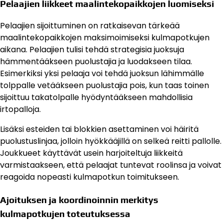
Pelaajien liikkeet maalintekopaikkojen luomiseksi
Pelaajien sijoittuminen on ratkaisevan tärkeää
maalintekopaikkojen maksimoimiseksi kulmapotkujen
aikana. Pelaajien tulisi tehdä strategisia juoksuja
hämmentääkseen puolustajia ja luodakseen tilaa.
Esimerkiksi yksi pelaaja voi tehdä juoksun lähimmälle
tolppalle vetääkseen puolustajia pois, kun taas toinen
sijoittuu takatolpalle hyödyntääkseen mahdollisia
irtopalloja.
Lisäksi esteiden tai blokkien asettaminen voi häiritä
puolustuslinjaa, jolloin hyökkääjillä on selkeä reitti pallolle.
Joukkueet käyttävät usein harjoiteltuja liikkeitä
varmistaakseen, että pelaajat tuntevat roolinsa ja voivat
reagoida nopeasti kulmapotkun toimitukseen.
Ajoituksen ja koordinoinnin merkitys
kulmapotkujen toteutuksessa