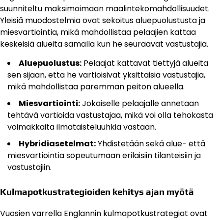
suunniteltu maksimoimaan maalintekomahdollisuudet.
Yleisiä muodostelmia ovat sekoitus aluepuolustusta ja
miesvartiointia, mikä mahdollistaa pelaajien kattaa
keskeisiä alueita samalla kun he seuraavat vastustajia.
Aluepuolustus:
Pelaajat kattavat tiettyjä alueita
sen sijaan, että he vartioisivat yksittäisiä vastustajia,
mikä mahdollistaa paremman peiton alueella.
Miesvartiointi:
Jokaiselle pelaajalle annetaan
tehtävä vartioida vastustajaa, mikä voi olla tehokasta
voimakkaita ilmataisteluuhkia vastaan.
Hybridiasetelmat:
Yhdistetään sekä alue- että
miesvartiointia sopeutumaan erilaisiin tilanteisiin ja
vastustajiin.
Kulmapotkustrategioiden kehitys ajan myötä
Vuosien varrella Englannin kulmapotkustrategiat ovat