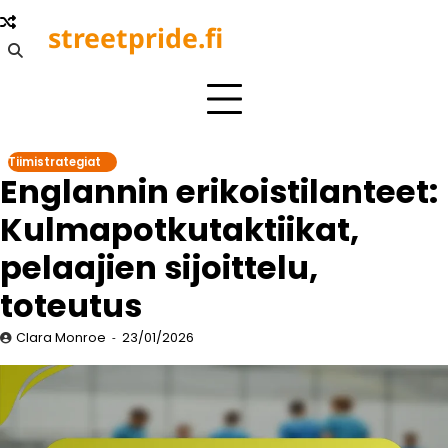
Skip
streetpride.fi
to
content
Tiimistrategiat
Englannin erikoistilanteet:
Kulmapotkutaktiikat,
pelaajien sijoittelu,
toteutus
Clara Monroe
23/01/2026