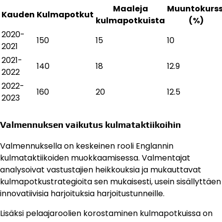
Maaleja
Muuntokurss
Kauden
Kulmapotkut
kulmapotkuista
(%)
2020-
150
15
10
2021
2021-
140
18
12.9
2022
2022-
160
20
12.5
2023
Valmennuksen vaikutus kulmataktiikoihin
Valmennuksella on keskeinen rooli Englannin
kulmataktiikoiden muokkaamisessa. Valmentajat
analysoivat vastustajien heikkouksia ja mukauttavat
kulmapotkustrategioita sen mukaisesti, usein sisällyttäen
innovatiivisia harjoituksia harjoitustunneille.
Lisäksi pelaajaroolien korostaminen kulmapotkuissa on