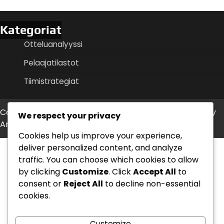
Kategoriat
Otteluanalyyssi
Pelaajatilastot
Tiimistrategiat
Copyright © 2026
streetpride.fi
Theme: Timely News By
We respect your privacy
Artify Themes
.
Cookies help us improve your experience,
deliver personalized content, and analyze
traffic. You can choose which cookies to allow
by clicking
Customize
. Click
Accept All
to
consent or
Reject All
to decline non-essential
cookies.
Customize