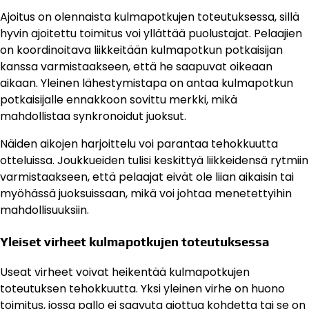
Ajoitus on olennaista kulmapotkujen toteutuksessa, sillä
hyvin ajoitettu toimitus voi yllättää puolustajat. Pelaajien
on koordinoitava liikkeitään kulmapotkun potkaisijan
kanssa varmistaakseen, että he saapuvat oikeaan
aikaan. Yleinen lähestymistapa on antaa kulmapotkun
potkaisijalle ennakkoon sovittu merkki, mikä
mahdollistaa synkronoidut juoksut.
Näiden aikojen harjoittelu voi parantaa tehokkuutta
otteluissa. Joukkueiden tulisi keskittyä liikkeidensä rytmiin
varmistaakseen, että pelaajat eivät ole liian aikaisin tai
myöhässä juoksuissaan, mikä voi johtaa menetettyihin
mahdollisuuksiin.
Yleiset virheet kulmapotkujen toteutuksessa
Useat virheet voivat heikentää kulmapotkujen
toteutuksen tehokkuutta. Yksi yleinen virhe on huono
toimitus, jossa pallo ei saavuta aiottua kohdetta tai se on