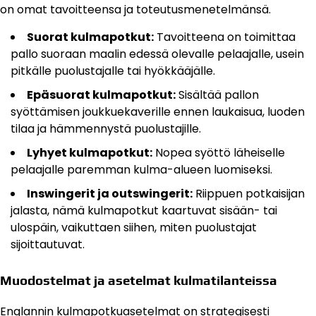
on omat tavoitteensa ja toteutusmenetelmänsä.
Suorat kulmapotkut:
Tavoitteena on toimittaa
pallo suoraan maalin edessä olevalle pelaajalle, usein
pitkälle puolustajalle tai hyökkääjälle.
Epäsuorat kulmapotkut:
Sisältää pallon
syöttämisen joukkuekaverille ennen laukaisua, luoden
tilaa ja hämmennystä puolustajille.
Lyhyet kulmapotkut:
Nopea syöttö läheiselle
pelaajalle paremman kulma-alueen luomiseksi.
Inswingerit ja outswingerit:
Riippuen potkaisijan
jalasta, nämä kulmapotkut kaartuvat sisään- tai
ulospäin, vaikuttaen siihen, miten puolustajat
sijoittautuvat.
Muodostelmat ja asetelmat kulmatilanteissa
Englannin kulmapotkuasetelmat on strategisesti