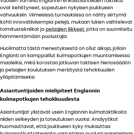
Vuosien varrella Englannin erikoistilanteiden taktiikat
ovat kehittyneet, sopeutuen nykyisen joukkueen
vahvuuksiin. Viimeisissä turnauksissa on nähty siirtymä
kohti innovatiivisempia pelejä, mukaan lukien vaihtelevat
toimitustekniikat ja
pelaajien liikkeet
, jotka on suunniteltu
hämmentämään puolustajia.
Huolimatta tästä menestyksestä on ollut aikoja, jolloin
Englanti on kamppaillut kulmapotkujen muuntamisessa
maaleiksi, mikä korostaa jatkuvan taktisen hienosäädön
ja pelaajien koulutuksen merkitystä tehokkuuden
ylläpitämiseksi.
Asiantuntijoiden mielipiteet Englannin
kulmapotkujen tehokkuudesta
Asiantuntijat ylistävät usein Englannin kulmataktiikoita
niiden selkeyden ja toteutuksen vuoksi. Analyytikot
huomauttavat, että joukkueen kyky mukauttaa
kulmapotkustrategioita vastustajan puolustusasetelman