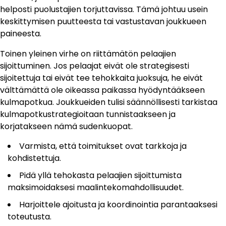
helposti puolustajien torjuttavissa. Tämä johtuu usein
keskittymisen puutteesta tai vastustavan joukkueen
paineesta.
Toinen yleinen virhe on riittämätön pelaajien
sijoittuminen. Jos pelaajat eivät ole strategisesti
sijoitettuja tai eivät tee tehokkaita juoksuja, he eivät
välttämättä ole oikeassa paikassa hyödyntääkseen
kulmapotkua. Joukkueiden tulisi säännöllisesti tarkistaa
kulmapotkustrategioitaan tunnistaakseen ja
korjatakseen nämä sudenkuopat.
Varmista, että toimitukset ovat tarkkoja ja
kohdistettuja.
Pidä yllä tehokasta pelaajien sijoittumista
maksimoidaksesi maalintekomahdollisuudet.
Harjoittele ajoitusta ja koordinointia parantaaksesi
toteutusta.