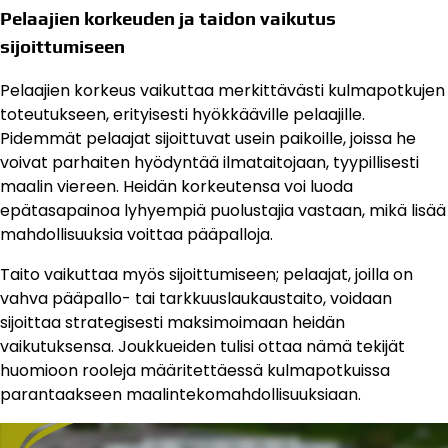
Pelaajien korkeuden ja taidon vaikutus
sijoittumiseen
Pelaajien korkeus vaikuttaa merkittävästi kulmapotkujen
toteutukseen, erityisesti hyökkääville pelaajille.
Pidemmät pelaajat sijoittuvat usein paikoille, joissa he
voivat parhaiten hyödyntää ilmataitojaan, tyypillisesti
maalin viereen. Heidän korkeutensa voi luoda
epätasapainoa lyhyempiä puolustajia vastaan, mikä lisää
mahdollisuuksia voittaa pääpalloja.
Taito vaikuttaa myös sijoittumiseen; pelaajat, joilla on
vahva pääpallo- tai tarkkuuslaukaustaito, voidaan
sijoittaa strategisesti maksimoimaan heidän
vaikutuksensa. Joukkueiden tulisi ottaa nämä tekijät
huomioon rooleja määritettäessä kulmapotkuissa
parantaakseen maalintekomahdollisuuksiaan.