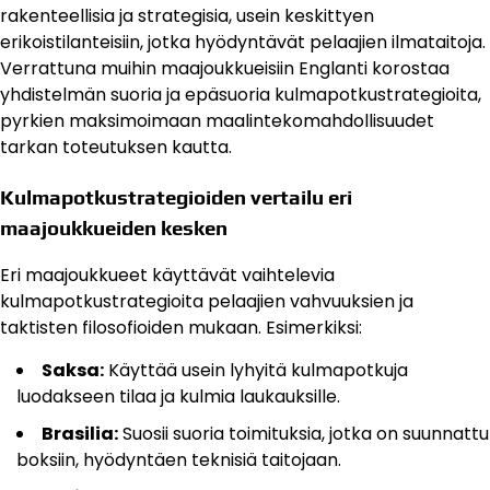
rakenteellisia ja strategisia, usein keskittyen
erikoistilanteisiin, jotka hyödyntävät pelaajien ilmataitoja.
Verrattuna muihin maajoukkueisiin Englanti korostaa
yhdistelmän suoria ja epäsuoria kulmapotkustrategioita,
pyrkien maksimoimaan maalintekomahdollisuudet
tarkan toteutuksen kautta.
Kulmapotkustrategioiden vertailu eri
maajoukkueiden kesken
Eri maajoukkueet käyttävät vaihtelevia
kulmapotkustrategioita pelaajien vahvuuksien ja
taktisten filosofioiden mukaan. Esimerkiksi:
Saksa:
Käyttää usein lyhyitä kulmapotkuja
luodakseen tilaa ja kulmia laukauksille.
Brasilia:
Suosii suoria toimituksia, jotka on suunnattu
boksiin, hyödyntäen teknisiä taitojaan.